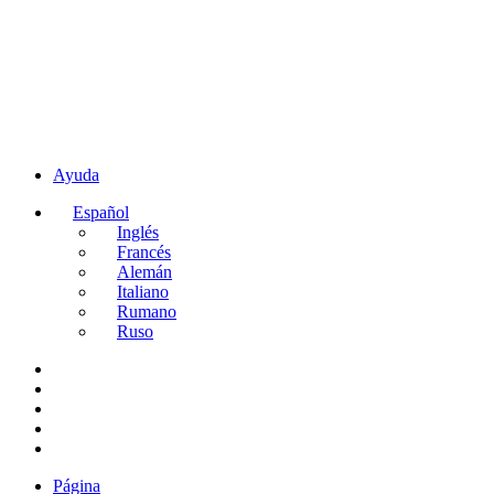
Ayuda
Español
Inglés
Francés
Alemán
Italiano
Rumano
Ruso
Página