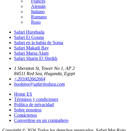
Francés
Alemán
Italiano
Rumano
Ruso
Safari Hurghada
Safari El Gouna
Safari en la bahía de Soma
Safari Makadi Bay
Safari Marsa Alam
Safari Sharm El Sheikh
1 Sheraton St, Tower No 1, AP 2
84511 Red Sea, Huganda, Egypt
+201002662664
booking@safariredsea.com
Home ES
Términos y condiciones
Política de privacidad
Sobre nosotros
Contáctenos
Convertirse en un compañero
Copyright © 2026 Todos los derechos reservados, Safari Mar Rojo