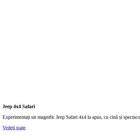
Jeep 4x4 Safari
Experimentați un magnific Jeep Safari 4x4 la apus, cu cină și spectaco
Vedeți toate