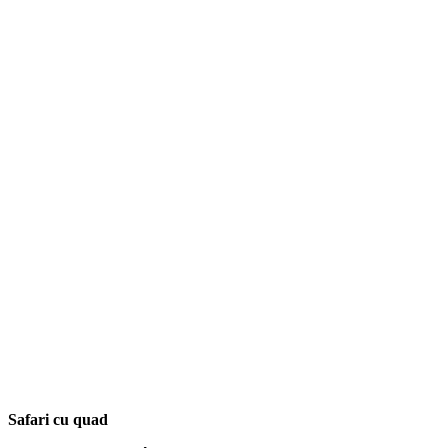
Safari cu quad